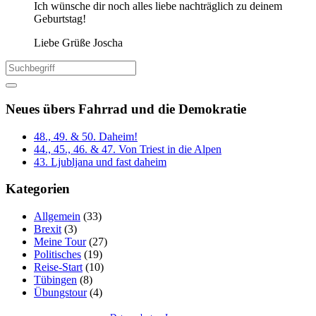
Ich wünsche dir noch alles liebe nachträglich zu deinem
Geburtstag!
Liebe Grüße Joscha
Neues übers Fahrrad und die Demokratie
48., 49. & 50. Daheim!
44., 45., 46. & 47. Von Triest in die Alpen
43. Ljubljana und fast daheim
Kategorien
Allgemein
(33)
Brexit
(3)
Meine Tour
(27)
Politisches
(19)
Reise-Start
(10)
Tübingen
(8)
Übungstour
(4)