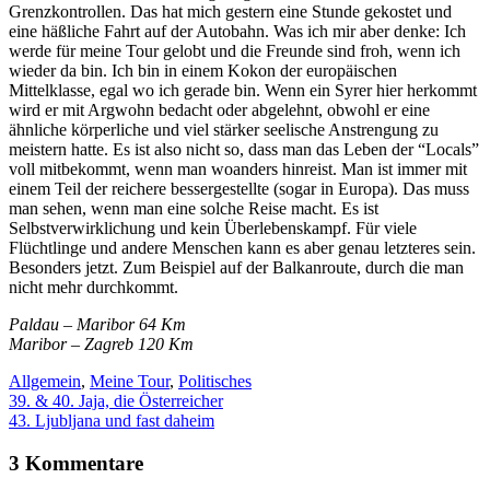
Grenzkontrollen. Das hat mich gestern eine Stunde gekostet und
eine häßliche Fahrt auf der Autobahn. Was ich mir aber denke: Ich
werde für meine Tour gelobt und die Freunde sind froh, wenn ich
wieder da bin. Ich bin in einem Kokon der europäischen
Mittelklasse, egal wo ich gerade bin. Wenn ein Syrer hier herkommt
wird er mit Argwohn bedacht oder abgelehnt, obwohl er eine
ähnliche körperliche und viel stärker seelische Anstrengung zu
meistern hatte. Es ist also nicht so, dass man das Leben der “Locals”
voll mitbekommt, wenn man woanders hinreist. Man ist immer mit
einem Teil der reichere bessergestellte (sogar in Europa). Das muss
man sehen, wenn man eine solche Reise macht. Es ist
Selbstverwirklichung und kein Überlebenskampf. Für viele
Flüchtlinge und andere Menschen kann es aber genau letzteres sein.
Besonders jetzt. Zum Beispiel auf der Balkanroute, durch die man
nicht mehr durchkommt.
Paldau – Maribor 64 Km
Maribor – Zagreb 120 Km
Allgemein
,
Meine Tour
,
Politisches
39. & 40. Jaja, die Österreicher
43. Ljubljana und fast daheim
3 Kommentare