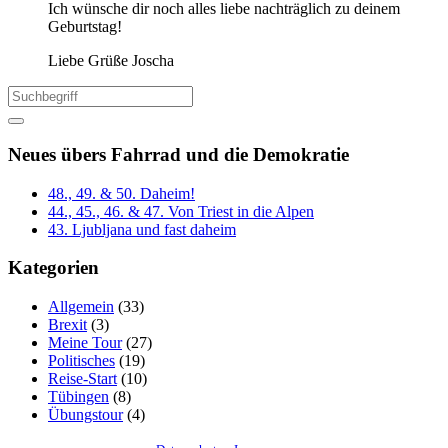
Ich wünsche dir noch alles liebe nachträglich zu deinem
Geburtstag!
Liebe Grüße Joscha
Neues übers Fahrrad und die Demokratie
48., 49. & 50. Daheim!
44., 45., 46. & 47. Von Triest in die Alpen
43. Ljubljana und fast daheim
Kategorien
Allgemein
(33)
Brexit
(3)
Meine Tour
(27)
Politisches
(19)
Reise-Start
(10)
Tübingen
(8)
Übungstour
(4)