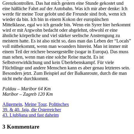
Grenzkontrollen. Das hat mich gestern eine Stunde gekostet und
eine häßliche Fahrt auf der Autobahn. Was ich mir aber denke: Ich
werde für meine Tour gelobt und die Freunde sind froh, wenn ich
wieder da bin. Ich bin in einem Kokon der europäischen
Mittelklasse, egal wo ich gerade bin. Wenn ein Syrer hier herkommt
wird er mit Argwohn bedacht oder abgelehnt, obwohl er eine
ähnliche körperliche und viel stärker seelische Anstrengung zu
meistern hatte. Es ist also nicht so, dass man das Leben der “Locals”
voll mitbekommt, wenn man woanders hinreist. Man ist immer mit
einem Teil der reichere bessergestellte (sogar in Europa). Das muss
man sehen, wenn man eine solche Reise macht. Es ist
Selbstverwirklichung und kein Überlebenskampf. Für viele
Flüchtlinge und andere Menschen kann es aber genau letzteres sein.
Besonders jetzt. Zum Beispiel auf der Balkanroute, durch die man
nicht mehr durchkommt.
Paldau – Maribor 64 Km
Maribor – Zagreb 120 Km
Allgemein
,
Meine Tour
,
Politisches
39. & 40. Jaja, die Österreicher
43. Ljubljana und fast daheim
3 Kommentare