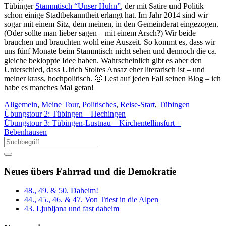
Tübinger
Stammtisch “Unser Huhn”
, der mit Satire und Politik
schon einige Stadtbekanntheit erlangt hat. Im Jahr 2014 sind wir
sogar mit einem Sitz, dem meinen, in den Gemeinderat eingezogen.
(Oder sollte man lieber sagen – mit einem Arsch?) Wir beide
brauchen und brauchten wohl eine Auszeit. So kommt es, dass wir
uns fünf Monate beim Stammtisch nicht sehen und dennoch die ca.
gleiche bekloppte Idee haben. Wahrscheinlich gibt es aber den
Unterschied, dass Ulrich Stoltes Ansaz eher literarisch ist – und
meiner krass, hochpolitisch. 🙂 Lest auf jeden Fall seinen Blog – ich
habe es manches Mal getan!
Allgemein
,
Meine Tour
,
Politisches
,
Reise-Start
,
Tübingen
Übungstour 2: Tübingen – Hechingen
Übungstour 3: Tübingen-Lustnau – Kirchentellinsfurt –
Bebenhausen
Neues übers Fahrrad und die Demokratie
48., 49. & 50. Daheim!
44., 45., 46. & 47. Von Triest in die Alpen
43. Ljubljana und fast daheim