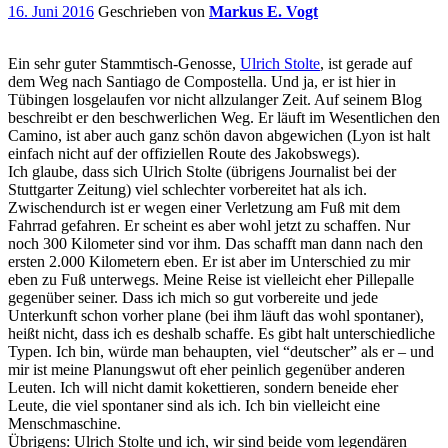
16. Juni 2016
Geschrieben von
Markus E. Vogt
Ein sehr guter Stammtisch-Genosse,
Ulrich Stolte
, ist gerade auf
dem Weg nach Santiago de Compostella. Und ja, er ist hier in
Tübingen losgelaufen vor nicht allzulanger Zeit. Auf seinem Blog
beschreibt er den beschwerlichen Weg. Er läuft im Wesentlichen den
Camino, ist aber auch ganz schön davon abgewichen (Lyon ist halt
einfach nicht auf der offiziellen Route des Jakobswegs).
Ich glaube, dass sich Ulrich Stolte (übrigens Journalist bei der
Stuttgarter Zeitung) viel schlechter vorbereitet hat als ich.
Zwischendurch ist er wegen einer Verletzung am Fuß mit dem
Fahrrad gefahren. Er scheint es aber wohl jetzt zu schaffen. Nur
noch 300 Kilometer sind vor ihm. Das schafft man dann nach den
ersten 2.000 Kilometern eben. Er ist aber im Unterschied zu mir
eben zu Fuß unterwegs. Meine Reise ist vielleicht eher Pillepalle
gegenüber seiner. Dass ich mich so gut vorbereite und jede
Unterkunft schon vorher plane (bei ihm läuft das wohl spontaner),
heißt nicht, dass ich es deshalb schaffe. Es gibt halt unterschiedliche
Typen. Ich bin, würde man behaupten, viel “deutscher” als er – und
mir ist meine Planungswut oft eher peinlich gegenüber anderen
Leuten. Ich will nicht damit kokettieren, sondern beneide eher
Leute, die viel spontaner sind als ich. Ich bin vielleicht eine
Menschmaschine.
Übrigens: Ulrich Stolte und ich, wir sind beide vom legendären